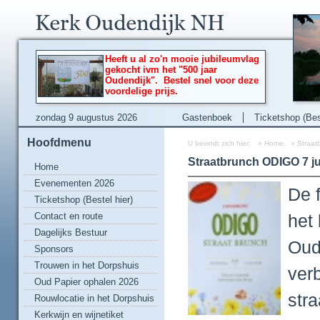
Heeft u al zo'n mooie jubileumvlag
gekocht ivm het "500 jaar
Oudendijk". Bestel snel voor deze
voordelige prijs.
zondag 9 augustus 2026
Gastenboek
Ticketshop (Best
Hoofdmenu
U bevindt zich hier:
»
Home
»
Straat
Straatbrunch ODIGO 7 ju
Home
Evenementen 2026
De 
Ticketshop (Bestel hier)
Contact en route
het 
Dagelijks Bestuur
Oud
Sponsors
Trouwen in het Dorpshuis
ver
Oud Papier ophalen 2026
str
Rouwlocatie in het Dorpshuis
Kerkwijn en wijnetiket