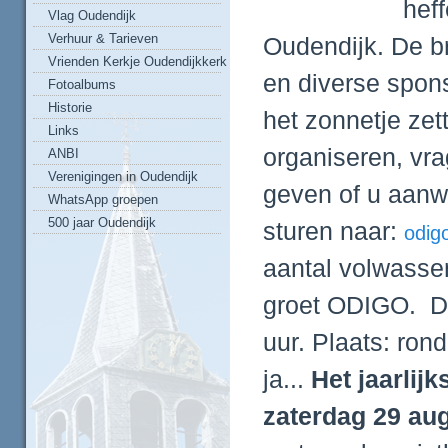
hef
Vlag Oudendijk
Verhuur & Tarieven
Oudendijk. De 
Vrienden Kerkje Oudendijkkerk
en diverse spon
Fotoalbums
Historie
het zonnetje ze
Links
organiseren, vra
ANBI
Verenigingen in Oudendijk
geven of u aanw
WhatsApp groepen
500 jaar Oudendijk
sturen naar:
odig
aantal volwassen
groet ODIGO. Da
uur. Plaats: ro
ja...
Het jaarlij
zaterdag 29 au