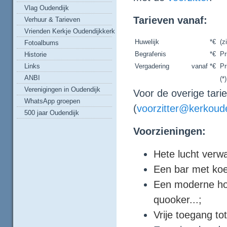
Vlag Oudendijk
Tarieven vanaf:
Verhuur & Tarieven
Vrienden Kerkje Oudendijkkerk
Huwelijk
*€
(z
Fotoalbums
Begrafenis
*€
Pr
Historie
Links
Vergadering
vanaf *€
Pr
ANBI
(*
Verenigingen in Oudendijk
Voor de overige tari
WhatsApp groepen
(
voorzitter@kerkoude
500 jaar Oudendijk
Voorzieningen:
Hete lucht verw
Een bar met koe
Een moderne ho
quooker...;
Vrije toegang tot