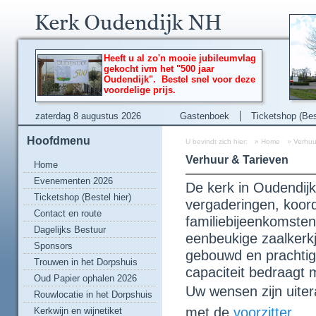
Heeft u al zo'n mooie jubileumvlag
gekocht ivm het "500 jaar
Oudendijk". Bestel snel voor deze
voordelige prijs.
zaterdag 8 augustus 2026
Gastenboek
Ticketshop (Best
Hoofdmenu
U bevindt zich hier:
»
Home
»
Verhuu
Verhuur & Tarieven
Home
Evenementen 2026
De kerk in Oudendijk
Ticketshop (Bestel hier)
vergaderingen, koord
Contact en route
familiebijeenkomsten
Dagelijks Bestuur
eenbeukige zaalkerkj
Sponsors
gebouwd en prachtig
Trouwen in het Dorpshuis
capaciteit bedraagt
Oud Papier ophalen 2026
Uw wensen zijn uite
Rouwlocatie in het Dorpshuis
met de
voorzitter
.
Kerkwijn en wijnetiket