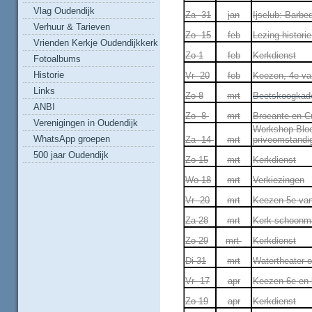
Vlag Oudendijk
Za 31
jan
Ijsclub: Barbe
Verhuur & Tarieven
Zo 15
feb
Lezing historie
Vrienden Kerkje Oudendijkkerk
Zo 1
feb
Kerkdienst
Fotoalbums
Historie
Vr 20
feb
Keezen, 4e va
Links
Zo 8
mrt
Beetskoogkad
ANBI
Zo 8
mrt
Brocante en C
Verenigingen in Oudendijk
Workshop Blo
WhatsApp groepen
Za 14
mrt
priveomstandig
500 jaar Oudendijk
Zo 15
mrt
Kerkdienst
Wo 18
mrt
Verkiezingen
Vr 20
mrt
Keezen 5e van
Za 28
mrt
Kerk schoonmak
Zo 29
mrt
Kerkdienst
Di 31
mrt
Watertheater 
Vr 17
apr
Keezen 6e en l
Zo 19
apr
Kerkdienst