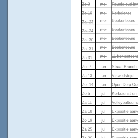
Zo 3
mei
Reunie oud in
Zo 10
mei
Kerkdienst
mei
Boekenbeurs
Za 23
mei
Boekenbeurs
Zo 24
mei
Boekenbeurs
Za 30
mei
Boekenbeurs
Zo 31
mei
11 kerkentoch
Zo 31
Zo 7
jun
Straat Brunch 
Za 13
jun
Viswedstrijd
Zo 14
jun
Open Dorp Oud
Zo 5
jul
Kerkdienst e
Za 11
jul
Volleybaltourn
Za 18
jul
Expositie aanv
Zo 19
jul
Expositie aanv
Za 25
jul
Expositie aanv