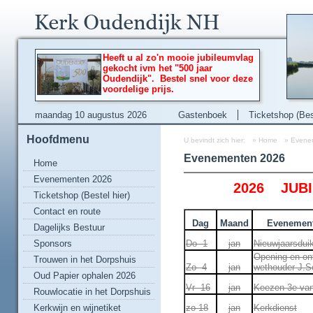
Heeft u al zo'n mooie jubileumvlag
gekocht ivm het "500 jaar
Oudendijk". Bestel snel voor deze
voordelige prijs.
maandag 10 augustus 2026
Gastenboek
Ticketshop (Best
Hoofdmenu
U bevindt zich hier:
»
Home
»
Evene
Evenementen 2026
Home
Evenementen 2026
2026 JUBI
Ticketshop (Bestel hier)
Contact en route
Dag
Maand
Evenemente
Dagelijks Bestuur
Sponsors
Do 1
jan
Nieuwjaarsduik
Opening en ont
Trouwen in het Dorpshuis
Zo 4
jan
wethouder J.Sc
Oud Papier ophalen 2026
Vr 16
jan
Keezen 3e van
Rouwlocatie in het Dorpshuis
Kerkwijn en wijnetiket
zo 18
jan
Kerkdienst