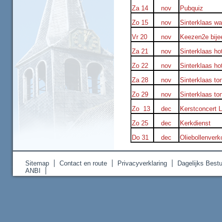
Za 14
nov
Pubquiz
Zo 15
nov
Sinterklaas w
Vr 20
nov
Keezen2e bije
Za 21
nov
Sinterklaas ho
Zo 22
nov
Sinterklaas ho
Za 28
nov
Sinterklaas to
Zo 29
nov
Sinterklaas to
Zo 13
dec
Kerstconcert 
Zo 25
dec
Kerkdienst
Do 31
dec
Oliebollenverk
Sitemap
Contact en route
Privacyverklaring
Dagelijks Bestu
ANBI