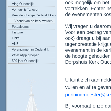
ook mogelijk om het b
Vlag Oudendijk
voltrekken. Echter h
Verhuur & Tarieven
de evenementen kost 
Vrienden Kerkje Oudendijkkerk
Vriend van de kerk worden
Wij vragen u daarom
Fotoalbums
Voor een bedrag vana
Historie
ook) draagt u bij aa
Links
tegenprestatie krijgt
ANBI
evenement in de kerk
Verenigingen in Oudendijk
WhatsApp groepen
de hoogte gehouden
500 jaar Oudendijk
Dorpshuis Kerk Oucd
U kunt zich aanmeld
vullen en af te geven
penningmeester@ker
Bij voorbaat onze da