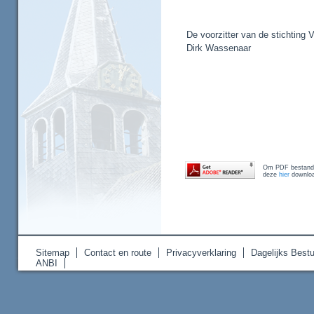
De voorzitter van de stichting 
Dirk Wassenaar
Om PDF bestanden
deze
hier
downloa
Sitemap
Contact en route
Privacyverklaring
Dagelijks Bestu
ANBI