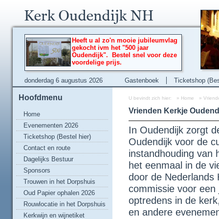
Heeft u al zo'n mooie jubileumvlag
gekocht ivm het "500 jaar
Oudendijk". Bestel snel voor deze
voordelige prijs.
donderdag 6 augustus 2026
Gastenboek
Ticketshop (Best
Hoofdmenu
U bevindt zich hier:
»
Home
»
Vriend
Vrienden Kerkje Oudend
Home
Evenementen 2026
In Oudendijk zorgt d
Ticketshop (Bestel hier)
Oudendijk voor de cul
Contact en route
instandhouding van 
Dagelijks Bestuur
het eenmaal in de v
Sponsors
door de Nederlands 
Trouwen in het Dorpshuis
commissie voor een 
Oud Papier ophalen 2026
optredens in de kerk
Rouwlocatie in het Dorpshuis
en andere evenemente
Kerkwijn en wijnetiket