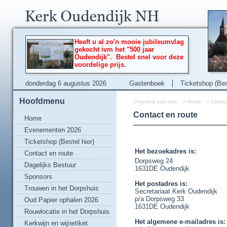
Heeft u al zo'n mooie jubileumvlag
gekocht ivm het "500 jaar
Oudendijk". Bestel snel voor deze
voordelige prijs.
donderdag 6 augustus 2026
Gastenboek
Ticketshop (Best
Hoofdmenu
U bevindt zich hier:
»
Home
»
Contac
Contact en route
Home
Evenementen 2026
Ticketshop (Bestel hier)
Het bezoekadres is:
Contact en route
Dorpsweg 24
Dagelijks Bestuur
1631DE Oudendijk
Sponsors
Het postadres is:
Trouwen in het Dorpshuis
Secretariaat Kerk Oudendijk
p/a Dorpsweg 33
Oud Papier ophalen 2026
1631DE Oudendijk
Rouwlocatie in het Dorpshuis
Het algemene e-m
ailadres is:
Kerkwijn en wijnetiket