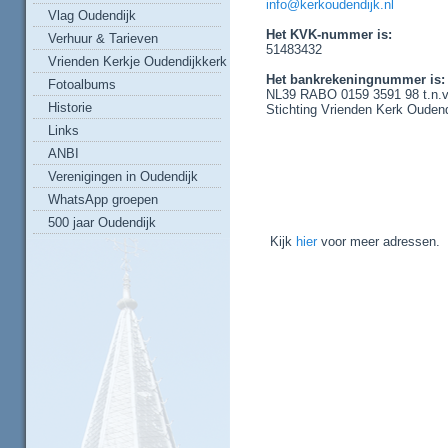
info@kerkoudendijk.nl
Vlag Oudendijk
Het KVK-nummer is:
Verhuur & Tarieven
51483432
Vrienden Kerkje Oudendijkkerk
Het bankrekeningnummer is:
Fotoalbums
NL39 RABO 0159 3591 98
t.n.v
Historie
Stichting Vrienden Kerk Oudend
Links
ANBI
Verenigingen in Oudendijk
WhatsApp groepen
500 jaar Oudendijk
Kijk
hier
voor meer adressen.