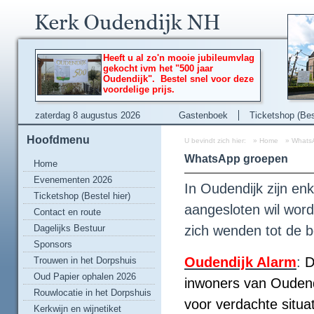
Heeft u al zo'n mooie jubileumvlag
gekocht ivm het "500 jaar
Oudendijk". Bestel snel voor deze
voordelige prijs.
zaterdag 8 augustus 2026
Gastenboek
Ticketshop (Best
Hoofdmenu
U bevindt zich hier:
»
Home
»
Whats
WhatsApp groepen
Home
Evenementen 2026
In Oudendijk zijn e
Ticketshop (Bestel hier)
aangesloten wil wor
Contact en route
Dagelijks Bestuur
zich wenden tot de 
Sponsors
Oudendijk Alarm
:
D
Trouwen in het Dorpshuis
Oud Papier ophalen 2026
inwoners van Oudend
Rouwlocatie in het Dorpshuis
voor verdachte situat
Kerkwijn en wijnetiket