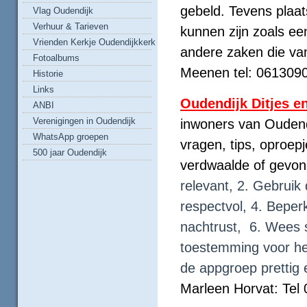
gebeld. Tevens plaat
Vlag Oudendijk
Verhuur & Tarieven
kunnen zijn zoals ee
Vrienden Kerkje Oudendijkkerk
andere zaken die va
Fotoalbums
Meenen tel: 061309
Historie
Links
Oudendijk Ditjes e
ANBI
Verenigingen in Oudendijk
inwoners van Oudend
WhatsApp groepen
vragen, tips, oproep
500 jaar Oudendijk
verdwaalde of gevon
relevant, 2. Gebrui
respectvol, 4. Beper
nachtrust, 6. Wees s
toestemming voor het 
de appgroep prettig 
Marleen Horvat: Tel