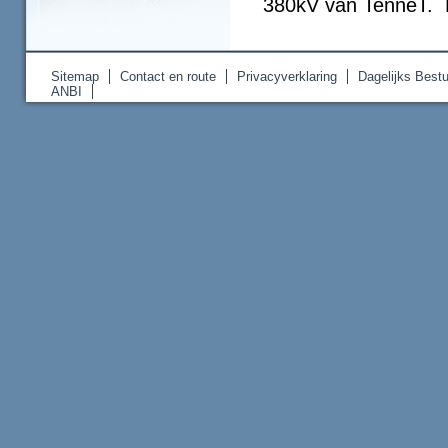
380kV van TenneT. 
Sitemap
Contact en route
Privacyverklaring
Dagelijks Bestu
ANBI