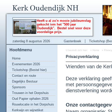
Heeft u al zo'n mooie jubileumvlag
gekocht ivm het "500 jaar
Oudendijk". Bestel snel voor deze
voordelige prijs.
zaterdag 8 augustus 2026
Gastenboek
Ticketshop (Best
Hoofdmenu
U bevindt zich hier:
»
Home
»
Privacy
Privacyverklaring
Home
Evenementen 2026
Vrienden van de Ker
Ticketshop (Bestel hier)
Contact en route
Deze verklaring geef
Dagelijks Bestuur
met persoonsgegeve
Sponsors
dienstverlening word
Trouwen in het Dorpshuis
Oud Papier ophalen 2026
Onze contactgegev
Rouwlocatie in het Dorpshuis
Kerkwijn en wijnetiket
Naam organisatie: St