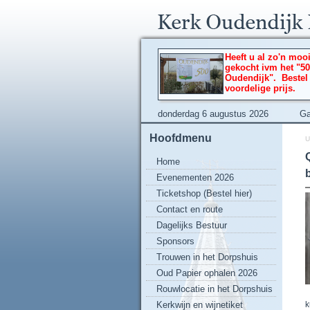
Heeft u al zo'n moo
gekocht ivm het "50
Oudendijk". Bestel
voordelige prijs.
donderdag 6 augustus 2026
Ga
Hoofdmenu
U
Q
Home
Evenementen 2026
Ticketshop (Bestel hier)
Contact en route
Dagelijks Bestuur
Sponsors
Trouwen in het Dorpshuis
Oud Papier ophalen 2026
Rouwlocatie in het Dorpshuis
Kerkwijn en wijnetiket
k