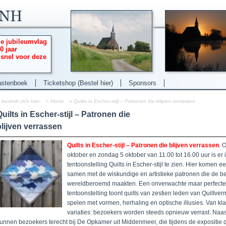
ie jubileumvlag
0 jaar
 snel voor deze
stenboek
Ticketshop (Bestel hier)
Sponsors
 bevindt zich hier:
»
Home
»
Quilts in Escher-stijl – Patronen die blijven verrassen
uilts in Escher-stijl – Patronen die
blijven verrassen
Quilts in Escher-stijl – Patronen die blijven verrassen
.
O
oktober en zondag 5 oktober van 11.00 tot 16.00 uur is er 
tentoonstelling Quilts in Escher-stijl te zien. Hier komen
samen met de wiskundige en artistieke patronen die de b
wereldberoemd maakten. Een onverwachte maar perfecte
tentoonstelling toont quilts van zestien leden van Quiltve
spelen met vormen, herhaling en optische illusies. Van kla
variaties: bezoekers worden steeds opnieuw verrast.
Naas
unnen bezoekers terecht bij De Opkamer uit Middenmeer, die tijdens de expositie