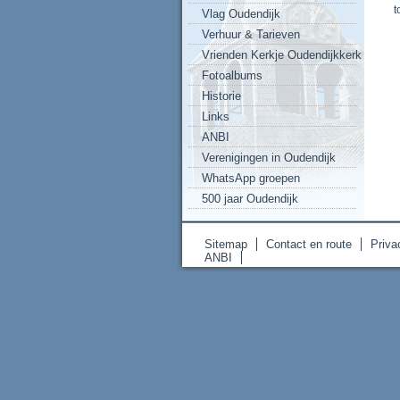
t
Vlag Oudendijk
Verhuur & Tarieven
Vrienden Kerkje Oudendijkkerk
Fotoalbums
Historie
Links
ANBI
Verenigingen in Oudendijk
WhatsApp groepen
500 jaar Oudendijk
Sitemap
Contact en route
Priva
ANBI