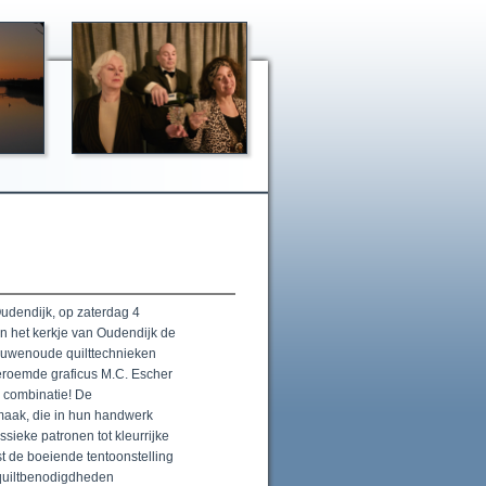
udendijk, op zaterdag 4
in het kerkje van Oudendijk de
 eeuwenoude quilttechnieken
eroemde graficus M.C. Escher
 combinatie! De
rmaak, die in hun handwerk
ssieke patronen tot kleurrijke
t de boeiende tentoonstelling
 quiltbenodigdheden