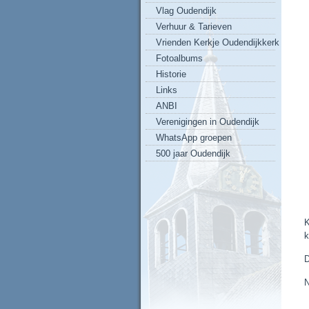
Vlag Oudendijk
Verhuur & Tarieven
Vrienden Kerkje Oudendijkkerk
Fotoalbums
Historie
Links
ANBI
Verenigingen in Oudendijk
WhatsApp groepen
500 jaar Oudendijk
K
k
D
N