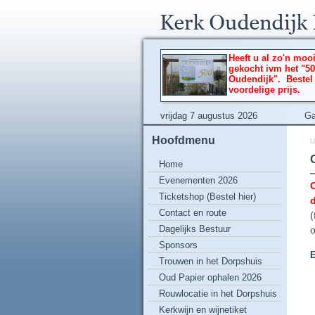
Heeft u al zo'n moo
gekocht ivm het "50
Oudendijk". Bestel
voordelige prijs.
vrijdag 7 augustus 2026
Ga
Hoofdmenu
U
Home
Evenementen 2026
O
Ticketshop (Bestel hier)
Contact en route
(
Dagelijks Bestuur
o
Sponsors
E
Trouwen in het Dorpshuis
Oud Papier ophalen 2026
Rouwlocatie in het Dorpshuis
Kerkwijn en wijnetiket