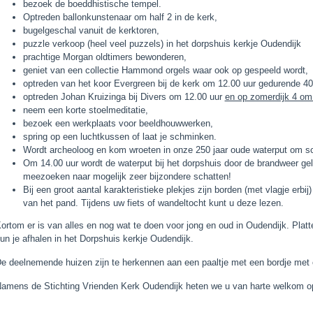
bezoek de boeddhistische tempel.
Optreden ballonkunstenaar om half 2 in de kerk,
bugelgeschal vanuit de kerktoren,
puzzle verkoop (heel veel puzzels) in het dorpshuis kerkje Oudendijk
prachtige Morgan oldtimers bewonderen,
geniet van een collectie Hammond orgels waar ook op gespeeld wordt,
optreden van het koor Evergreen bij de kerk om 12.00 uur gedurende 4
optreden Johan Kruizinga bij Divers om 12.00 uur
en op zomerdijk 4 om
neem een korte stoelmeditatie,
bezoek een werkplaats voor beeldhouwwerken,
spring op een luchtkussen of laat je schminken.
Wordt archeoloog en kom wroeten in onze 250 jaar oude waterput om sc
Om 14.00 uur wordt de waterput bij het dorpshuis door de brandweer g
meezoeken naar mogelijk zeer bijzondere schatten!
Bij een groot aantal karakteristieke plekjes zijn borden (met vlagje erbij)
van het pand. Tijdens uw fiets of wandeltocht kunt u deze lezen.
ortom er is van alles en nog wat te doen voor jong en oud in Oudendijk. Platt
un je afhalen in het Dorpshuis kerkje Oudendijk.
e deelnemende huizen zijn te herkennen aan een paaltje met een bordje met
amens de Stichting Vrienden Kerk Oudendijk heten we u van harte welkom o