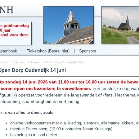
ie jubileumvlag
0 jaar
 snel voor deze
stenboek
Ticketshop (Bestel hier)
Sponsors
 bevindt zich hier:
»
Home
»
Open Dorp Oudendijk 14 juni
Open Dorp Oudendijk 14 juni
p zondag 14 juni 2026 van 11.00 uur tot 16.00 uur zetten de bew
deuren open om bezoekers te verwelkomen.
Een feestelijke dag waa
figuurlijk) openzet voor iedereen die langswandelt of -fiets.
Het thema va
ntmoeting, saamhorigheid en verbinding.
r is van alles te doen, zoals:
diverse verkooppunten met o.a. kleding, sieraden, allerhande lekkers, e
theetuin Divers open, (12.00 u optreden Johan Kruizinga)
bezoek glas in lood atelier.