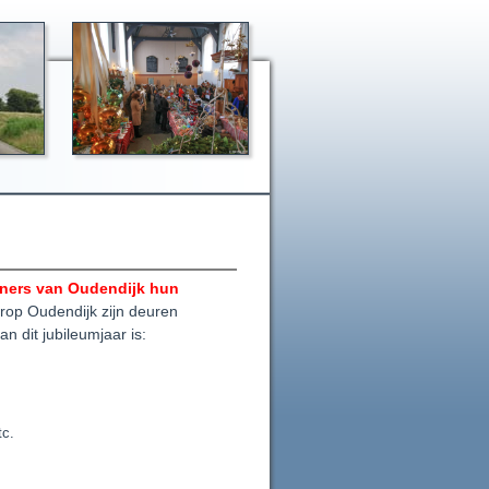
oners van Oudendijk hun
rop Oudendijk zijn deuren
n dit jubileumjaar is:
tc.