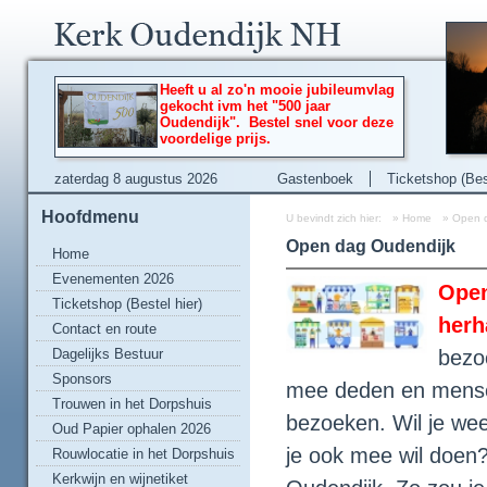
Heeft u al zo'n mooie jubileumvlag
gekocht ivm het "500 jaar
Oudendijk". Bestel snel voor deze
voordelige prijs.
zaterdag 8 augustus 2026
Gastenboek
Ticketshop (Best
Hoofdmenu
U bevindt zich hier:
»
Home
»
Open 
Open dag Oudendijk
Home
Evenementen 2026
Open
Ticketshop (Bestel hier)
her
Contact en route
Dagelijks Bestuur
bezo
Sponsors
mee deden en mense
Trouwen in het Dorpshuis
bezoeken. Wil je wee
Oud Papier ophalen 2026
je ook mee wil doe
Rouwlocatie in het Dorpshuis
Kerkwijn en wijnetiket