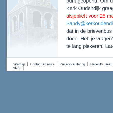
punt geopend. Om dez
Kerk Oudendijk graa
alsjeblieft voor 25 m
Sandy@kerkoudendij
dat in de brievenbus 
doen. Heb je vragen?
te lang piekeren! L
Sitemap
Contact en route
Privacyverklaring
Dagelijks Bestu
ANBI