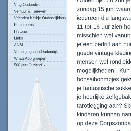
Oudendijk. Zo zou je
Vlag Oudendijk
zondag 15 juni waarop
Verhuur & Tarieven
iedereen die langswa
Vrienden Kerkje Oudendijkkerk
Fotoalbums
11 tot 16 uur zien ho
Historie
misschien wel vanuit
Links
je een bedrijf aan hu
ANBI
Verenigingen in Oudendijk
goede vintage kledin
WhatsApp groepen
mensen wel rondleide
500 jaar Oudendijk
mogelijkheden! Kun 
bonsaiboompjes gekw
je fantastische sokke
je heerlijke zelfgeb
tarotlegging aan? Sp
kinderen kunnen natu
op deze Dorpszondag