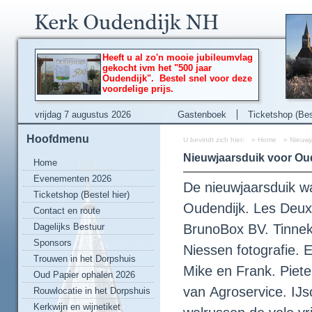
Heeft u al zo'n mooie jubileumvlag
gekocht ivm het "500 jaar
Oudendijk". Bestel snel voor deze
voordelige prijs.
vrijdag 7 augustus 2026
Gastenboek
Ticketshop (Best
Hoofdmenu
U bevindt zich hier:
»
Home
»
Nieuwj
Nieuwjaarsduik voor Ou
Home
Evenementen 2026
De nieuwjaarsduik w
Ticketshop (Bestel hier)
Oudendijk. Les Deux
Contact en route
Dagelijks Bestuur
BrunoBox BV. Tinnek
Sponsors
Niessen fotografie.
Trouwen in het Dorpshuis
Mike en Frank. Piete
Oud Papier ophalen 2026
van Agroservice. IJs
Rouwlocatie in het Dorpshuis
Kerkwijn en wijnetiket