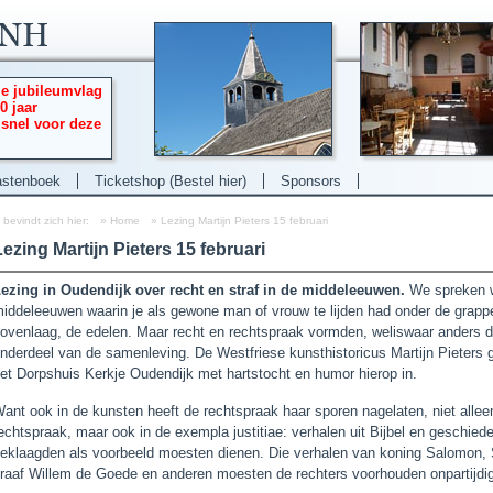
ie jubileumvlag
0 jaar
 snel voor deze
stenboek
Ticketshop (Bestel hier)
Sponsors
 bevindt zich hier:
»
Home
»
Lezing Martijn Pieters 15 februari
ezing Martijn Pieters 15 februari
ezing in Oudendijk over recht en straf in de middeleeuwen.
We spreken w
iddeleeuwen waarin je als gewone man of vrouw te lijden had onder de grappe
ovenlaag, de edelen. Maar recht en rechtspraak vormden, weliswaar anders dan
nderdeel van de samenleving. De Westfriese kunsthistoricus Martijn Pieters g
et Dorpshuis Kerkje Oudendijk met hartstocht en humor hierop in.
ant ook in de kunsten heeft de rechtspraak haar sporen nagelaten, niet alleen
echtspraak, maar ook in de exempla justitiae: verhalen uit Bijbel en geschiede
eklaagden als voorbeeld moesten dienen. Die verhalen van koning Salomon,
raaf Willem de Goede en anderen moesten de rechters voorhouden onpartijdig 