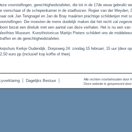
eze voorstellingen, gerechtigheidstafelen, die tot in de 17de eeuw gebruikt w
e vierschaar of de schepenkamer in de stadhuizen. Rogier van der Weyden, D
aar ook Jan Tengnagel en Jan de Bray maakten prachtige schilderijen met s
oorstellingen. Die moesten de mens duidelijk maken dat het recht zal zegevie
oorn bezat een drieluik met een aantal van deze verhalen. Het is nu een van 
estfries Museum. Kunsthistoricus Martijn Pieters schildert ons de middelee
traffen en de gerechtigheidstafelen.
orpshuis Kerkje Oudendijk, Dorpsweg 24: zondag 15 februari, 15 uur (deur op
2,50 euro pp (inclusief kop koffie of thee).
Alle rechten voorbehouden door 
cyverklaring
Dagelijks Bestuur
Deze website is gesponsord door