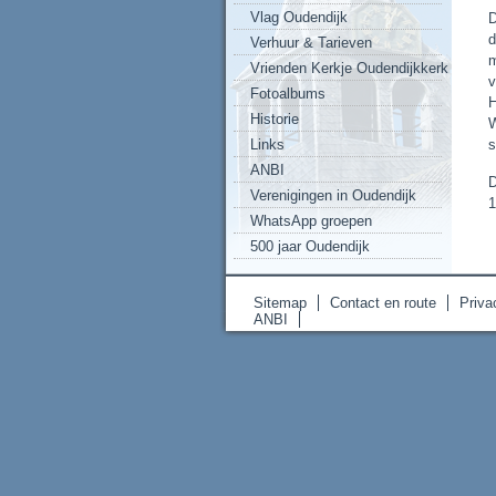
Vlag Oudendijk
D
d
Verhuur & Tarieven
m
Vrienden Kerkje Oudendijkkerk
v
Fotoalbums
H
Historie
W
Links
s
ANBI
D
Verenigingen in Oudendijk
1
WhatsApp groepen
500 jaar Oudendijk
Sitemap
Contact en route
Priva
ANBI