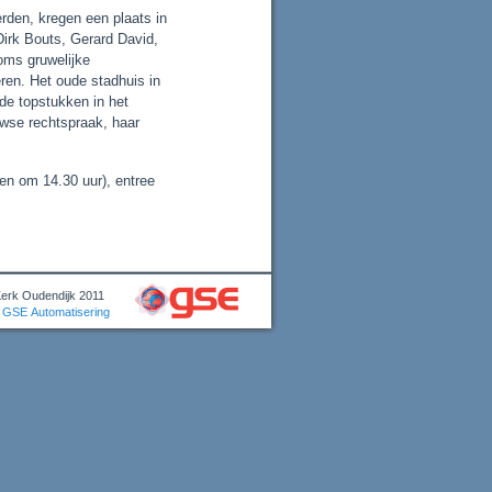
erden, kregen een plaats in
irk Bouts, Gerard David,
oms gruwelijke
ren. Het oude stadhuis in
de topstukken in het
uwse rechtspraak, haar
en om 14.30 uur), entree
Kerk Oudendijk 2011
GSE Automatisering