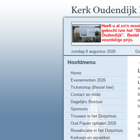
Heeft u al zo'n moo
gekocht ivm het "50
Oudendijk". Bestel
voordelige prijs.
zondag 9 augustus 2026
Ga
Hoofdmenu
U
L
Home
Evenementen 2026
L
Ticketshop (Bestel hier)
m
b
Contact en route
o
Dagelijks Bestuur
h
Sponsors
Trouwen in het Dorpshuis
W
r
Oud Papier ophalen 2026
b
Rouwlocatie in het Dorpshuis
g
Kerkwijn en wijnetiket