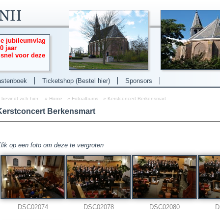
ie jubileumvlag
0 jaar
 snel voor deze
stenboek
Ticketshop (Bestel hier)
Sponsors
 bevindt zich hier:
»
Home
»
Fotoalbums
»
Kerstconcert Berkensmart
Kerstconcert Berkensmart
lik op een foto om deze te vergroten
DSC02074
DSC02078
DSC02080
D