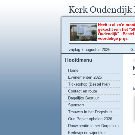
Heeft u al zo'n moo
gekocht ivm het "50
Oudendijk". Bestel
voordelige prijs.
vrijdag 7 augustus 2026
Ga
Hoofdmenu
U
Home
Evenementen 2026
Ticketshop (Bestel hier)
K
Contact en route
Dagelijks Bestuur
Sponsors
Trouwen in het Dorpshuis
Oud Papier ophalen 2026
Rouwlocatie in het Dorpshuis
Kerkwijn en wijnetiket