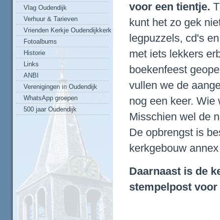
voor een tientje.
Th
Vlag Oudendijk
Verhuur & Tarieven
kunt het zo gek niet
Vrienden Kerkje Oudendijkkerk
legpuzzels, cd's en 
Fotoalbums
met iets lekkers erb
Historie
Links
boekenfeest geopen
ANBI
vullen we de aang
Verenigingen in Oudendijk
WhatsApp groepen
nog een keer. Wie w
500 jaar Oudendijk
Misschien wel de nie
De opbrengst is be
kerkgebouw annex
Daarnaast is de k
stempelpost voor 