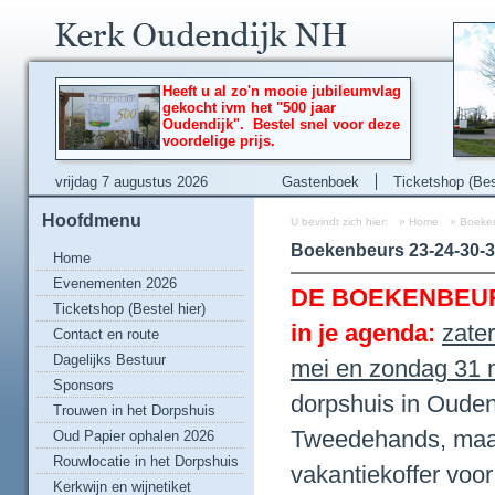
Heeft u al zo'n mooie jubileumvlag
gekocht ivm het "500 jaar
Oudendijk". Bestel snel voor deze
voordelige prijs.
vrijdag 7 augustus 2026
Gastenboek
Ticketshop (Best
Hoofdmenu
U bevindt zich hier:
»
Home
»
Boeken
Boekenbeurs 23-24-30-3
Home
Evenementen 2026
DE BOEKENBEURS g
Ticketshop (Bestel hier)
in je agenda:
zate
Contact en route
Dagelijks Bestuur
mei en zondag 31 m
Sponsors
dorpshuis in Ouden
Trouwen in het Dorpshuis
Tweedehands, maar 
Oud Papier ophalen 2026
Rouwlocatie in het Dorpshuis
vakantiekoffer voor
Kerkwijn en wijnetiket