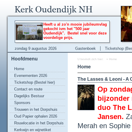
Heeft u al zo'n mooie jubileumvlag
gekocht ivm het "500 jaar
Oudendijk". Bestel snel voor deze
voordelige prijs.
zondag 9 augustus 2026
Gastenboek
Ticketshop (Best
Hoofdmenu
U bevindt zich hier:
»
Home
Home
Home
Evenementen 2026
The Lasses & Leoni - A C
Ticketshop (Bestel hier)
Op zondag
Contact en route
Dagelijks Bestuur
bijzonder
Sponsors
duo The L
Trouwen in het Dorpshuis
Jansen.
Z
Oud Papier ophalen 2026
Rouwlocatie in het Dorpshuis
Merah en Sophie 
Kerkwijn en wijnetiket