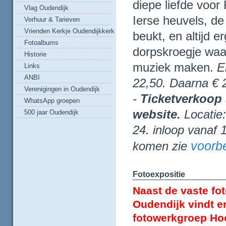
diepe liefde voor
Vlag Oudendijk
Ierse heuvels, de
Verhuur & Tarieven
Vrienden Kerkje Oudendijkkerk
beukt, en altijd 
Fotoalbums
dorpskroegje wa
Historie
muziek maken.
E
Links
ANBI
22,50. Daarna € 2
Verenigingen in Oudendijk
-
Ticketverkoop 
WhatsApp groepen
website.
Locatie
500 jaar Oudendijk
24. inloop vanaf 
voorb
komen zie
Fotoexpositie
Naast de vaste fot
Oudendijk vindt er
fotowerkgroep Ho