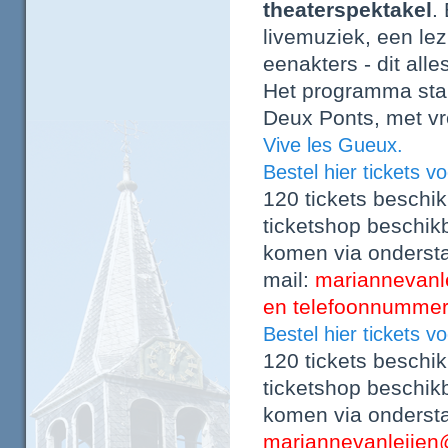
theaterspektakel
.
livemuziek, een lez
eenakters - dit alle
Het programma star
Deux Ponts, met vr
Vive les Gueux.
Bestel hier tickets v
120 tickets beschikb
ticketshop beschikb
komen via onderst
mail:
mariannevanl
en telefoonnummer
Bestel hier tickets v
120 tickets beschikb
ticketshop beschikb
komen via onderst
mariannevanleijen